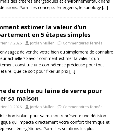
mais des critères énergétiques et environnementaux dans
 décisions. Parmi les concepts émergents, le sunology
[…]
ment estimer la valeur d’un
artement en 5 étapes simples
rier 17, 2026
Jordan Muller
Commentaires fermés
envisagez de vendre votre bien ou simplement de connaître
leur actuelle ? Savoir comment estimer la valeur d’un
tement constitue une compétence précieuse pour tout
iétaire. Que ce soit pour fixer un prix
[…]
ne de roche ou laine de verre pour
ler sa maison
rier 13, 2026
Jordan Muller
Commentaires fermés
ir le bon isolant pour sa maison représente une décision
égique qui impacte directement votre confort thermique et
épenses énergétiques. Parmi les solutions les plus