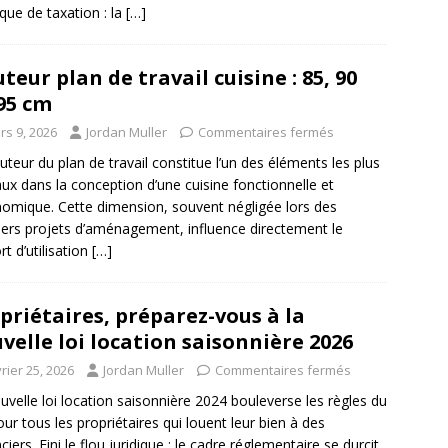
ique de taxation : la
[…]
teur plan de travail cuisine : 85, 90
95 cm
rs 9, 2026
Jordan Muller
Commentaires fermés
uteur du plan de travail constitue l’un des éléments les plus
aux dans la conception d’une cuisine fonctionnelle et
omique. Cette dimension, souvent négligée lors des
ers projets d’aménagement, influence directement le
rt d’utilisation
[…]
priétaires, préparez-vous à la
velle loi location saisonnière 2026
rier 25, 2026
Jordan Muller
Commentaires fermés
uvelle loi location saisonnière 2024 bouleverse les règles du
our tous les propriétaires qui louent leur bien à des
ciers. Fini le flou juridique : le cadre réglementaire se durcit