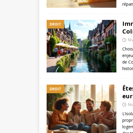
répan
Imm
DROIT
Col
fév
Chois
enjeu
de Co
histo
Ête
DROIT
eur
fév
L’iso
propr
logem