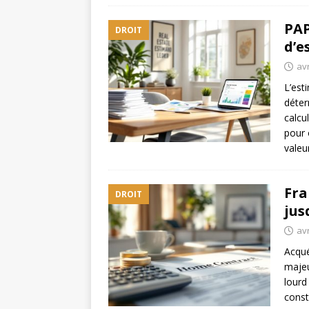
PAP
DROIT
d’e
avr
L’est
déter
calcu
pour 
valeu
Fra
DROIT
jus
avr
Acqué
majeu
lourd
const