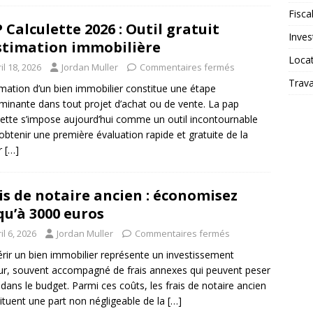
Fiscal
 Calculette 2026 : Outil gratuit
Inves
stimation immobilière
Loca
il 18, 2026
Jordan Muller
Commentaires fermés
Trav
imation d’un bien immobilier constitue une étape
minante dans tout projet d’achat ou de vente. La pap
lette s’impose aujourd’hui comme un outil incontournable
obtenir une première évaluation rapide et gratuite de la
r
[…]
is de notaire ancien : économisez
qu’à 3000 euros
il 6, 2026
Jordan Muller
Commentaires fermés
rir un bien immobilier représente un investissement
r, souvent accompagné de frais annexes qui peuvent peser
 dans le budget. Parmi ces coûts, les frais de notaire ancien
ituent une part non négligeable de la
[…]