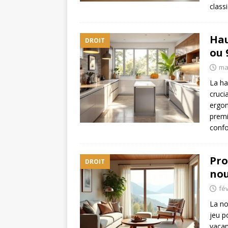
class
Hau
DROIT
ou 
ma
La ha
cruci
ergon
premi
confo
Pro
DROIT
nou
fév
La no
jeu p
vacan