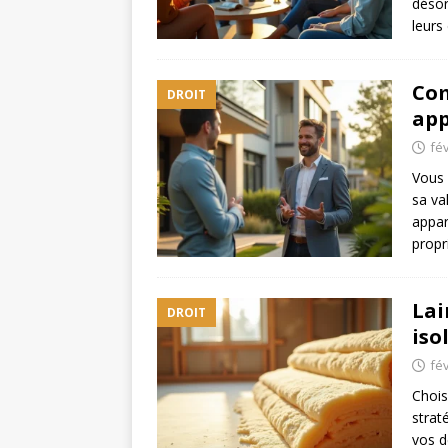
désor
leurs
Com
DROIT
app
fév
Vous 
sa va
appar
propr
Lai
DROIT
iso
fév
Chois
strat
vos d