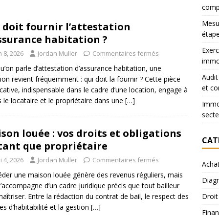
comp
Mesur
 doit fournir l’attestation
étape
ssurance habitation ?
Exerc
n 8, 2026
Jordan Muller
Commentaires fermés
immob
u’on parle d’attestation d’assurance habitation, une
Audit
ion revient fréquemment : qui doit la fournir ? Cette pièce
et co
ficative, indispensable dans le cadre d’une location, engage à
is le locataire et le propriétaire dans une
[…]
Immob
secte
son louée : vos droits et obligations
CAT
tant que propriétaire
 4, 2026
Jordan Muller
Commentaires fermés
Acha
der une maison louée génère des revenus réguliers, mais
Diagn
s’accompagne d’un cadre juridique précis que tout bailleur
maîtriser. Entre la rédaction du contrat de bail, le respect des
Droit
s d’habitabilité et la gestion
[…]
Finan