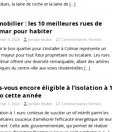
dues, la laine de roche et la laine de
[…]
obilier : les 10 meilleures rues de
mar pour habiter
rier 5, 2026
Jordan Muller
Commentaires fermés
ir le bon quartier pour s’installer à Colmar représente un
 majeur pour tout futur propriétaire ou locataire. Les rues
lmar offrent une diversité remarquable, allant des artères
riques du centre-ville aux voies résidentielles
[…]
s-vous encore éligible à l’isolation à 1
o cette année
rier 1, 2026
Jordan Muller
Commentaires fermés
lation à 1 euro continue de susciter un vif intérêt parmi les
iétaires soucieux d’améliorer l’efficacité énergétique de leur
ent. Cette aide gouvernementale, qui permet de réaliser