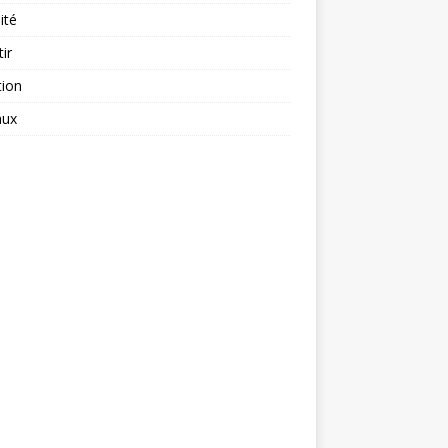
ité
tir
tion
aux