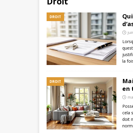
Droit
Qui
DROIT
d’a
jui
Lorsq
quest
justi
la fo
Mai
DROIT
en 
mai
Possé
cela 
doit 
norme