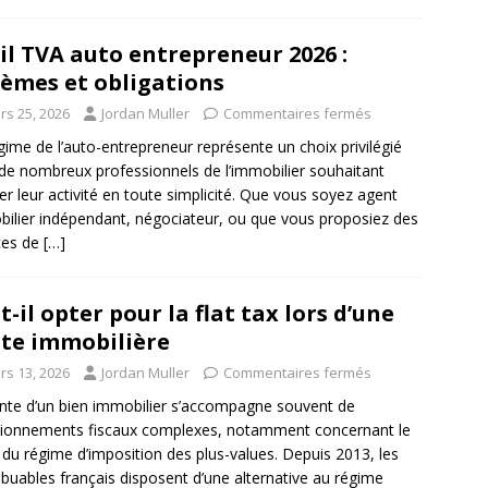
il TVA auto entrepreneur 2026 :
èmes et obligations
rs 25, 2026
Jordan Muller
Commentaires fermés
gime de l’auto-entrepreneur représente un choix privilégié
de nombreux professionnels de l’immobilier souhaitant
er leur activité en toute simplicité. Que vous soyez agent
ilier indépendant, négociateur, ou que vous proposiez des
ces de
[…]
t-il opter pour la flat tax lors d’une
te immobilière
rs 13, 2026
Jordan Muller
Commentaires fermés
nte d’un bien immobilier s’accompagne souvent de
ionnements fiscaux complexes, notamment concernant le
 du régime d’imposition des plus-values. Depuis 2013, les
ibuables français disposent d’une alternative au régime