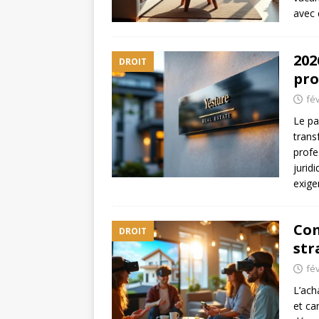
avec 
202
DROIT
pro
fév
Le pa
trans
profe
jurid
exige
Com
DROIT
str
fév
L’ach
et ca