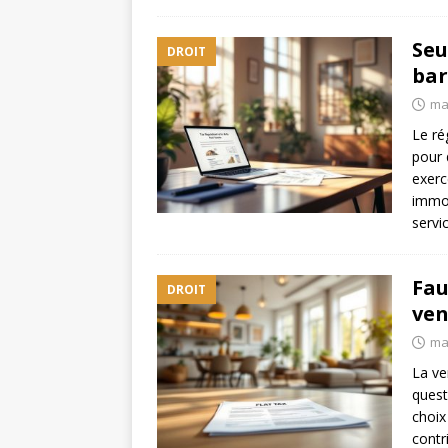
Seu
DROIT
bar
ma
Le ré
pour 
exerc
immob
servi
Fau
DROIT
ven
ma
La ve
quest
choix
contr