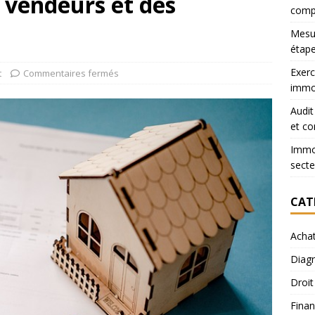
s vendeurs et des
comp
Mesur
étape
Exerc
t
Commentaires fermés
immob
Audit
et co
Immob
secte
CAT
Acha
Diagn
Droit
Finan