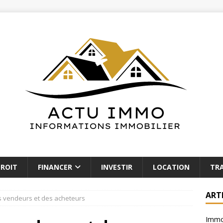
ROIT
FINANCER
INVESTIR
LOCATION
TR
ART
s vendeurs et des acheteurs
Immob