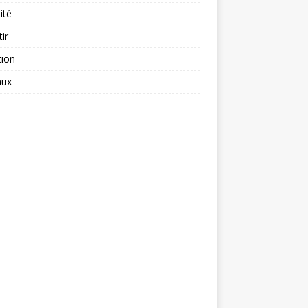
ité
tir
tion
aux