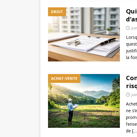
Qui
DROIT
d’a
jui
Lorsq
quest
justi
la fo
Com
ACHAT-VENTE
ris
jui
Achet
ne s’
promo
l’ens
de
[…