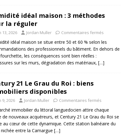
idité idéal maison : 3 méthodes
r la réguler
n 13, 2026
Jordan Muller
Commentaires fermés
idité idéal maison se situe entre 50 et 60 % selon les
mandations des professionnels du bâtiment. En dehors de
 fourchette, les conséquences sont bien réelles :
ssures sur les murs, dégradation des matériaux,
[…]
tury 21 Le Grau du Roi : biens
obiliers disponibles
n 9, 2026
Jordan Muller
Commentaires fermés
rché immobilier du littoral languedocien attire chaque
 de nouveaux acquéreurs, et Century 21 Le Grau du Roi se
e au cœur de cette dynamique. Cette station balnéaire du
 nichée entre la Camargue
[…]