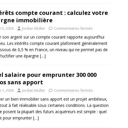
érêts compte courant : calculez votre
rgne immobilière
n 5, 2026
Jordan Muller
Commentaires fermés
r son argent sur un compte courant rapporte aujourd’hui
peu. Les intérêts compte courant plafonnent généralement
ssous de 0,5 % en France, un niveau qui ne permet pas de
 fructifier une épargne
[…]
l salaire pour emprunter 300 000
os sans apport
n 1, 2026
Jordan Muller
Commentaires fermés
er un bien immobilier sans apport est un projet ambitieux,
tout à fait réalisable sous certaines conditions. La question
e posent la plupart des futurs acquéreurs est simple : quel
re pour emprunter
[…]