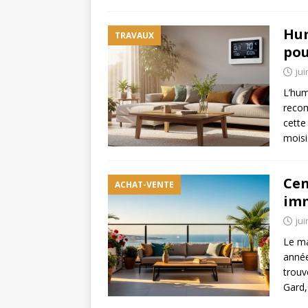
Hum
TRAVAUX
pou
jui
L’hum
recom
cette
moisi
Cen
ACHAT-VENTE
imm
jui
Le ma
année
trouv
Gard,