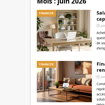
Mois :
juin 2026
Sal
FINANCER
cap
jui
Achet
quest
de vi
d’em
Fin
FINANCER
ren
jui
Const
repré
accéd
solut
renou