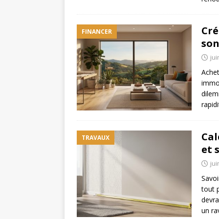
Cré
FINANCER
son
jui
Achet
immob
dilem
rapid
Cal
TRAVAUX
et 
jui
Savoi
tout 
devra
un ra