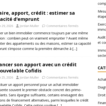
comp
Mesur
aire, apport, crédit : estimer sa
étape
acité d’emprunt
Exerc
n 29, 2026
Jordan Muller
Commentaires fermés
immob
er un bien immobilier commence toujours par une même
Audit
ion : combien peut-on vraiment emprunter ? Avant même
et co
siter des appartements ou des maisons, estimer sa capacité
prunt s’impose comme la première démarche à
[…]
Immob
secte
ancer son apport avec un crédit
CAT
ouvelable Cofidis
n 25, 2026
Jordan Muller
Commentaires fermés
Acha
ituer un apport personnel pour un achat immobilier
Diagn
sente souvent le premier obstacle concret des primo-
ants. Sans épargne suffisante, certains envisagent des
Droit
ions de financement alternatives, parmi lesquelles le crédit
Finan
velable Cofidis. Cette option soulève
[…]