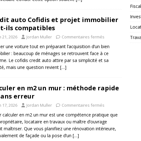
Fiscal
Inves
dit auto Cofidis et projet immobilier
t-ils compatibles
Loca
n 21, 2026
Jordan Muller
Commentaires fermés
Trav
er une voiture tout en préparant l’acquisition d’un bien
ilier : beaucoup de ménages se retrouvent face à ce
me. Le cofidis credit auto attire par sa simplicité et sa
ité, mais une question revient
[…]
culer en m2 un mur : méthode rapide
sans erreur
n 17, 2026
Jordan Muller
Commentaires fermés
r calculer en m2 un mur est une compétence pratique que
propriétaire, locataire en travaux ou maître d’ouvrage
it maîtriser. Que vous planifiiez une rénovation intérieure,
valement de façade ou la pose d’un
[…]