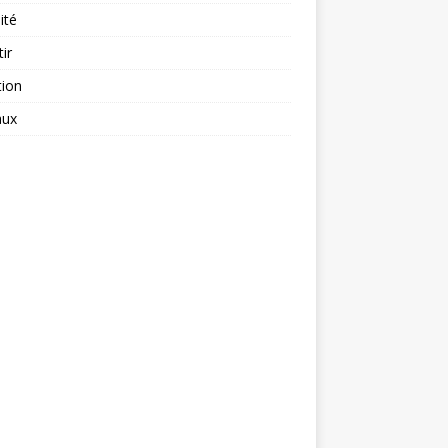
ité
tir
tion
aux