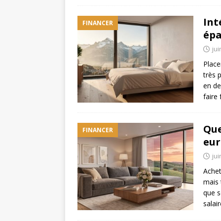
Int
FINANCER
épa
jui
Place
très 
en de
faire
Que
FINANCER
eur
jui
Achet
mais 
que s
salai