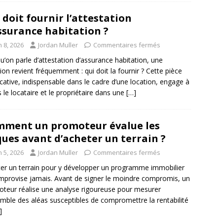
 doit fournir l’attestation
ssurance habitation ?
n 8, 2026
Jordan Muller
Commentaires fermés
u’on parle d’attestation d’assurance habitation, une
ion revient fréquemment : qui doit la fournir ? Cette pièce
ficative, indispensable dans le cadre d’une location, engage à
is le locataire et le propriétaire dans une
[…]
ment un promoteur évalue les
ques avant d’acheter un terrain ?
n 5, 2026
Jordan Muller
Commentaires fermés
er un terrain pour y développer un programme immobilier
improvise jamais. Avant de signer le moindre compromis, un
teur réalise une analyse rigoureuse pour mesurer
emble des aléas susceptibles de compromettre la rentabilité
]