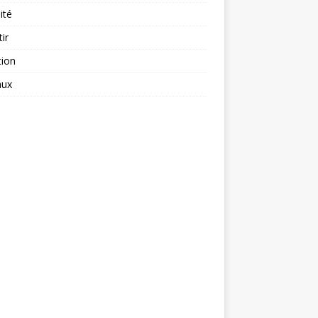
ité
tir
tion
aux