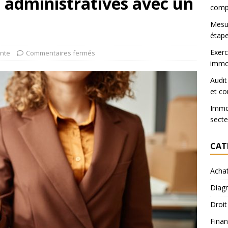
s administratives avec un
comp
Mesur
étape
Exerc
nte
Commentaires fermés
immob
Audit
et co
Immob
secte
CAT
Acha
Diagn
Droit
Finan