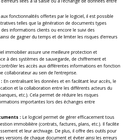
 d’erreurs liées à la saisie ou à l’échange de données entre
ux fonctionnalités offertes par le logiciel, il est possible
tratives telles que la génération de documents types
ur des informations clients ou encore le suivi des
insi de gagner du temps et de limiter les risques d’erreurs
iel immobilier assure une meilleure protection et
âce à des systèmes de sauvegarde, de chiffrement et
 contrôler les accès aux différentes informations en fonction
e collaborateur au sein de l’entreprise.
:
En centralisant les données et en facilitant leur accès, le
cation et la collaboration entre les différents acteurs du
banques, etc.). Cela permet de réduire les risques
ormations importantes lors des échanges entre
cuments :
Le logiciel permet de gérer efficacement tous
stion immobilière (contrats, factures, plans, etc.). Il facilite
assement et leur archivage. De plus, il offre des outils pour
tes versions de chaque document et éviter ainsi les erreurs