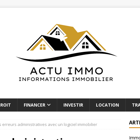
ROIT
FINANCER
INVESTIR
LOCATION
TR
ART
s erreurs administratives avec un logiciel immobilier
Immob