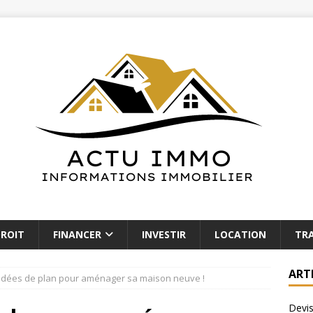
ROIT
FINANCER
INVESTIR
LOCATION
TR
ART
idées de plan pour aménager sa maison neuve !
Devis