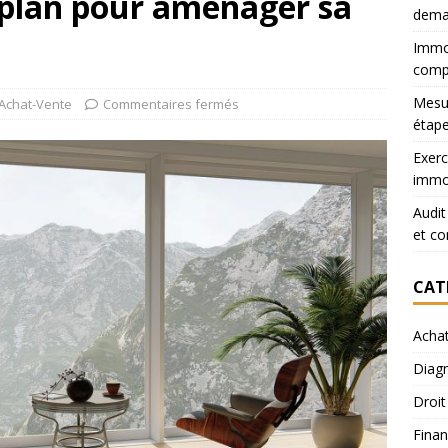
 plan pour aménager sa
dema
Immob
comp
Mesur
Achat-Vente
Commentaires fermés
étape
Exerc
immob
Audit
et co
CAT
Acha
Diagn
Droit
Finan