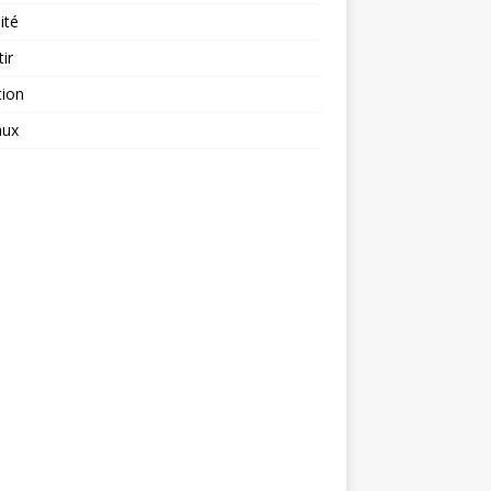
ité
tir
tion
aux