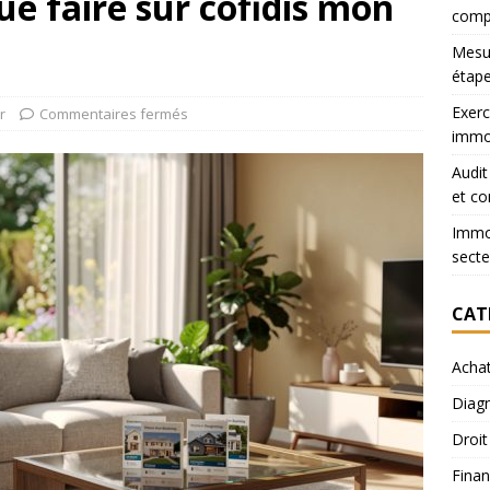
ue faire sur cofidis mon
comp
Mesur
étape
Exerc
r
Commentaires fermés
immob
Audit
et co
Immob
secte
CAT
Acha
Diagn
Droit
Finan