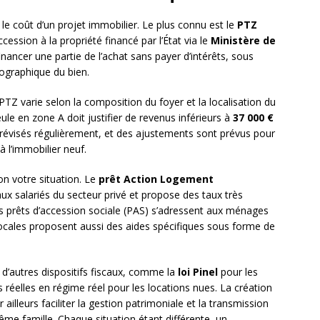
e coût d’un projet immobilier. Le plus connu est le
PTZ
’accession à la propriété financé par l’État via le
Ministère de
financer une partie de l’achat sans payer d’intérêts, sous
ographique du bien.
TZ varie selon la composition du foyer et la localisation du
le en zone A doit justifier de revenus inférieurs à
37 000 €
 révisés régulièrement, et des ajustements sont prévus pour
à l’immobilier neuf.
on votre situation. Le
prêt Action Logement
ux salariés du secteur privé et propose des taux très
s prêts d’accession sociale (PAS) s’adressent aux ménages
locales proposent aussi des aides spécifiques sous forme de
 à d’autres dispositifs fiscaux, comme la
loi Pinel
pour les
réelles en régime réel pour les locations nues. La création
 ailleurs faciliter la gestion patrimoniale et la transmission
me famille. Chaque situation étant différente, un