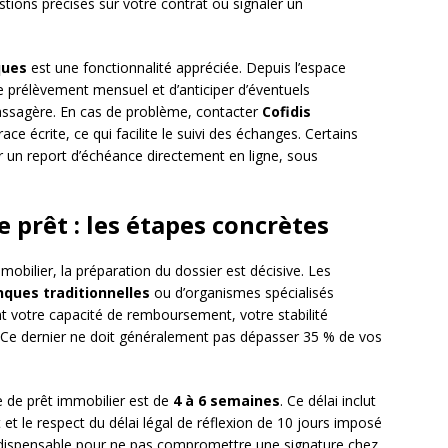
stions précises sur votre contrat ou signaler un
ques
est une fonctionnalité appréciée. Depuis l’espace
 de prélèvement mensuel et d’anticiper d’éventuels
passagère. En cas de problème, contacter
Cofidis
ace écrite, ce qui facilite le suivi des échanges. Certains
un report d’échéance directement en ligne, sous
prêt : les étapes concrètes
bilier, la préparation du dossier est décisive. Les
ques traditionnelles
ou d’organismes spécialisés
 votre capacité de remboursement, votre stabilité
. Ce dernier ne doit généralement pas dépasser 35 % de vos
 de prêt immobilier est de
4 à 6 semaines
. Ce délai inclut
rêt et le respect du délai légal de réflexion de 10 jours imposé
t indispensable pour ne pas compromettre une signature chez