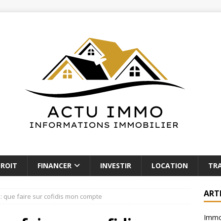
ROIT
FINANCER
INVESTIR
LOCATION
TR
ART
 : que faire sur cofidis mon compte
Immob