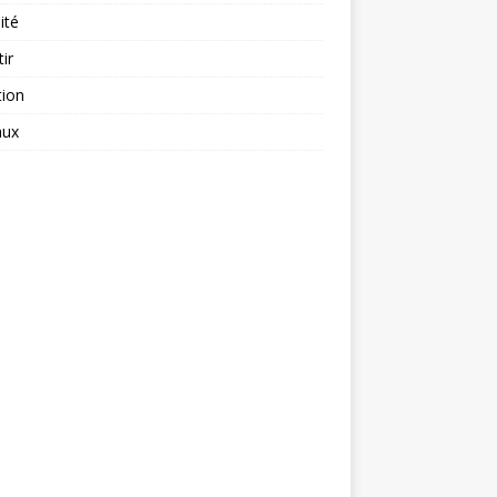
ité
tir
tion
aux