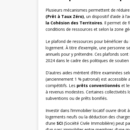
Plusieurs mécanismes permettent de réduire l
(Prêt à Taux Zéro)
, un dispositif d’aide à l
la Cohésion des Territoires
. Il permet de 
conditions de ressources et selon la zone gé
Le plafond de ressources pour bénéficier du P
logement. À titre d’exemple, une personne seu
annuels pour y prétendre. Ces plafonds sont
2024 dans le cadre des politiques de soutien 
D’autres aides méritent d’être examinées sel
(anciennement 1 % patronal) est accessible a
compétitifs. Les
prêts conventionnés
et le
à revenus modestes. Certaines collectivités 
subventions ou de prêts bonifiés.
Investir dans l’immobilier locatif ouvre droit
logements neufs ou la déduction des charges 
d’une
SCI
(Société Civile Immobilière) peut par
d’un parc immobilier entre membres d’une mê