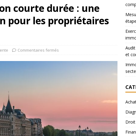
ion courte durée : une
comp
Mesur
n pour les propriétaires
étape
Exerc
immob
Audit
Vente
Commentaires fermés
et co
Immob
secte
CAT
Acha
Diagn
Droit
Finan