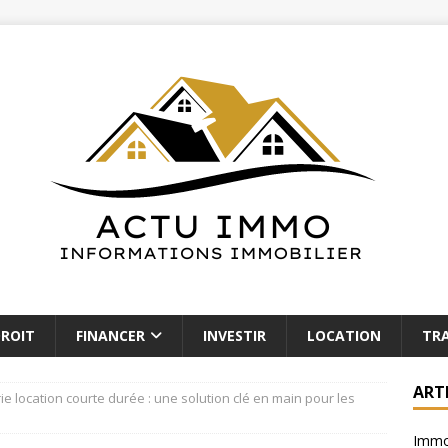
ROIT
FINANCER
INVESTIR
LOCATION
TR
ART
ie location courte durée : une solution clé en main pour les
Immob