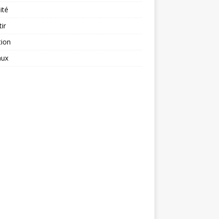
ité
tir
tion
aux