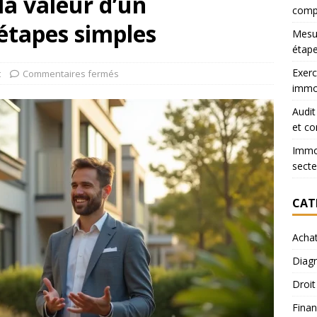
a valeur d’un
comp
étapes simples
Mesur
étape
Exerc
t
Commentaires fermés
immob
Audit
et co
Immob
secte
CAT
Acha
Diagn
Droit
Finan