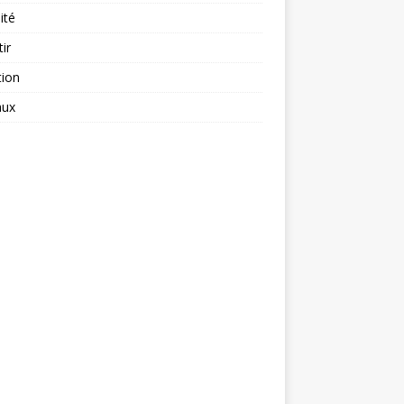
ité
tir
tion
aux