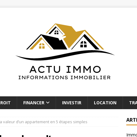
ROIT
FINANCER
INVESTIR
LOCATION
TR
ART
a valeur d’un appartement en 5 étapes simples
Immob