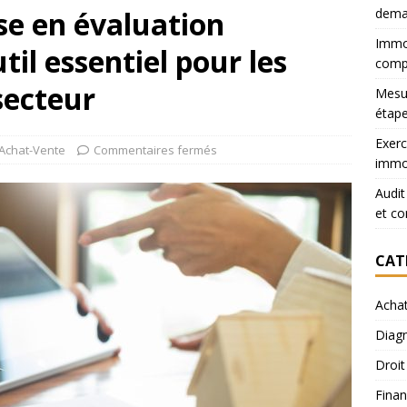
ise en évaluation
dema
Immob
til essentiel pour les
comp
secteur
Mesur
étape
Exerc
Achat-Vente
Commentaires fermés
immob
Audit
et co
CAT
Acha
Diagn
Droit
Finan