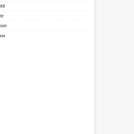
ité
tir
tion
aux