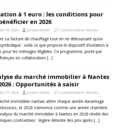
lation à 1 euro : les conditions pour
bénéficier en 2026
llet 19, 2026
Jordan Muller
Commentaires fermés
re sa facture de chauffage tout en ne déboursant qu’un
symbolique : voilà ce que propose le dispositif d’isolation à
o pour les ménages éligibles. Ce programme, porté par
t français en collaboration
[…]
lyse du marché immobilier à Nantes
2026 : Opportunités à saisir
llet 17, 2026
Jordan Muller
Commentaires fermés
rché immobilier nantais attire chaque année davantage
estisseurs, et 2026 s’annonce comme une année charnière.
nalyse du marché immobilier à Nantes en 2026 révèle des
iques contrastées : légère détente des prix après
[…]