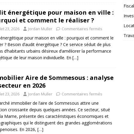
Fiscal
it énergétique pour maison en ville :
Inves
rquoi et comment le réaliser ?
Loca
llet 23, 2026
Jordan Muller
Commentaires fermés
Trav
 énergétique pour maison en ville : pourquoi et comment le
ser ? Besoin d’audit énergétique ? Ce service séduit de plus
us d’habitants urbains désireux d’améliorer la performance
étique de leur maison individuelle. En
[…]
obilier Aire de Sommesous : analyse
secteur en 2026
llet 23, 2026
Jordan Muller
Commentaires fermés
rché immobilier de l’aire de Sommesous attire une
tion croissante depuis quelques années. Ce secteur, situé
la Marne, présente des caractéristiques économiques et
raphiques qui le distinguent des grandes agglomérations
penoises. En 2026,
[…]