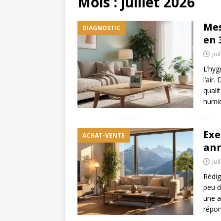
Mois :
juillet 2026
Mes
DIAGNOSTIC
en 
jui
L’hyg
l’air
quali
humid
Exe
ACHAT-VENTE
ann
jui
Rédig
peu d
une a
répon