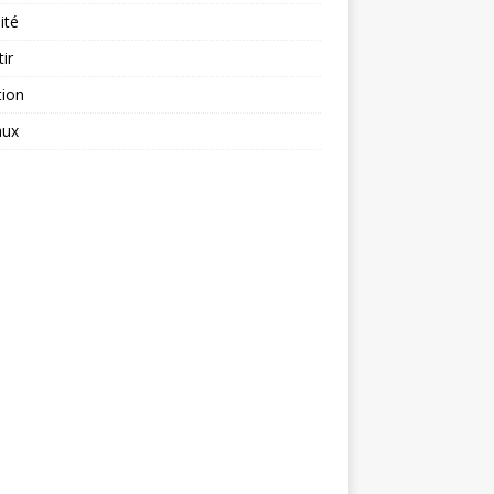
ité
tir
tion
aux