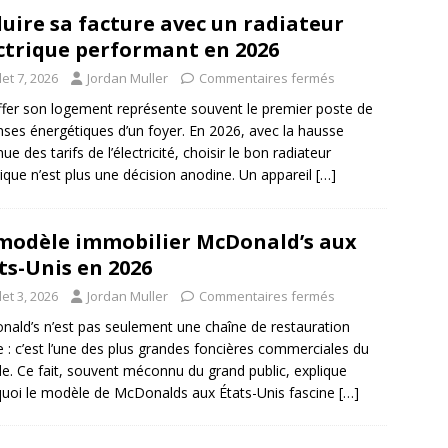
uire sa facture avec un radiateur
ctrique performant en 2026
llet 7, 2026
Jordan Muller
Commentaires fermés
fer son logement représente souvent le premier poste de
ses énergétiques d’un foyer. En 2026, avec la hausse
ue des tarifs de l’électricité, choisir le bon radiateur
rique n’est plus une décision anodine. Un appareil
[…]
modèle immobilier McDonald’s aux
ts-Unis en 2026
llet 3, 2026
Jordan Muller
Commentaires fermés
ald’s n’est pas seulement une chaîne de restauration
e : c’est l’une des plus grandes foncières commerciales du
. Ce fait, souvent méconnu du grand public, explique
uoi le modèle de McDonalds aux États-Unis fascine
[…]