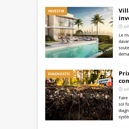
Vil
INVESTIR
inv
jui
Le ma
davan
soute
deman
Pri
DIAGNOSTIC
com
jui
Faire
sol f
diagn
systè