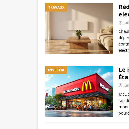
Réd
TRAVAUX
ele
jui
Chauf
dépen
contin
élect
Le 
INVESTIR
Éta
jui
McDon
rapid
monde
pourq