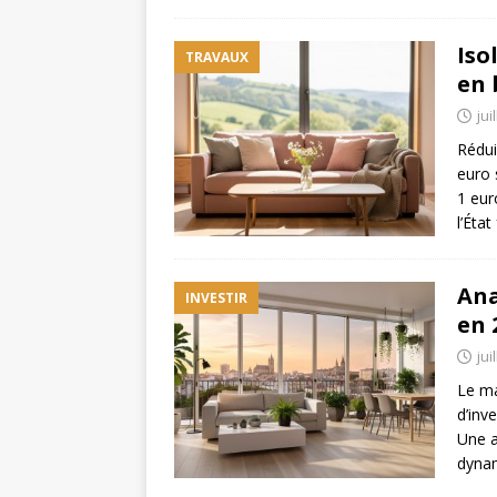
Iso
TRAVAUX
en 
jui
Rédui
euro 
1 eur
l’Éta
Ana
INVESTIR
en 
jui
Le ma
d’inv
Une a
dynam