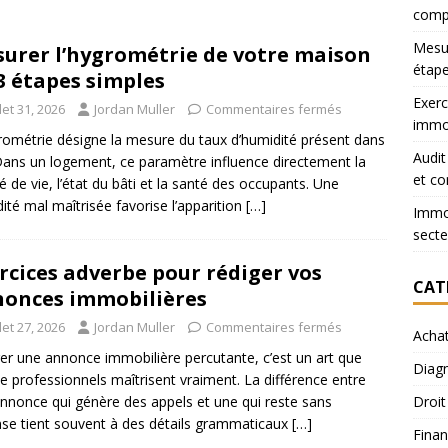
comp
Mesur
urer l’hygrométrie de votre maison
étape
3 étapes simples
Exerc
llet 31, 2026
Jordan Muller
Commentaires fermés
immob
rométrie désigne la mesure du taux d’humidité présent dans
Audit
. Dans un logement, ce paramètre influence directement la
et co
té de vie, l’état du bâti et la santé des occupants. Une
ité mal maîtrisée favorise l’apparition
[…]
Immob
secte
rcices adverbe pour rédiger vos
CAT
onces immobilières
llet 27, 2026
Jordan Muller
Commentaires fermés
Acha
er une annonce immobilière percutante, c’est un art que
Diagn
e professionnels maîtrisent vraiment. La différence entre
nnonce qui génère des appels et une qui reste sans
Droit
se tient souvent à des détails grammaticaux
[…]
Finan