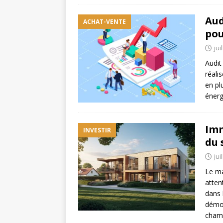
Aud
ACHAT-VENTE
pou
jui
Audit
réali
en pl
énerg
Imm
INVESTIR
du 
jui
Le ma
atten
dans 
démog
cham