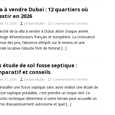
la à vendre Dubai : 12 quartiers où
estir en 2026
llet 15, 2026
Jordan Muller
Commentaires fermés
rché de la villa à vendre à Dubaï attire chaque année
tage d’investisseurs français et européens. La croissance
nue des prix, l’absence d’impôt sur le revenu et une
de locative robuste font de l’émirat
[…]
x étude de sol fosse septique :
paratif et conseils
llet 11, 2026
Jordan Muller
Commentaires fermés
 installer une fosse septique sans avoir réalisé une étude de
osse septique préalable, c’est prendre un risque réel. Ce
ostic technique détermine si votre terrain peut accueillir un
me d’assainissement autonome et quel
[…]