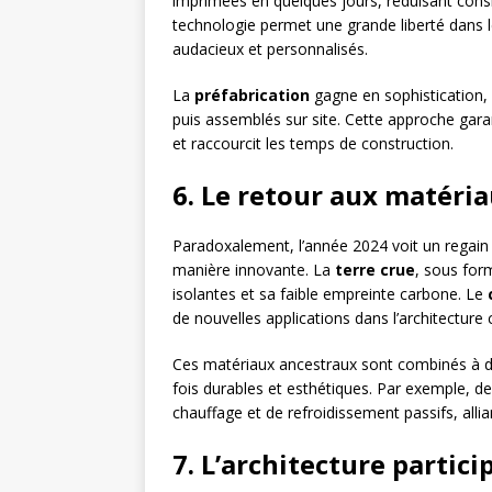
imprimées en quelques jours, réduisant consi
technologie permet une grande liberté dans l
audacieux et personnalisés.
La
préfabrication
gagne en sophistication,
puis assemblés sur site. Cette approche gara
et raccourcit les temps de construction.
6. Le retour aux matéria
Paradoxalement, l’année 2024 voit un regain d
manière innovante. La
terre crue
, sous for
isolantes et sa faible empreinte carbone. Le
de nouvelles applications dans l’architectur
Ces matériaux ancestraux sont combinés à d
fois durables et esthétiques. Par exemple, d
chauffage et de refroidissement passifs, allia
7. L’architecture parti