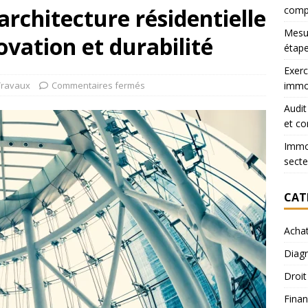
architecture résidentielle
comp
Mesur
ovation et durabilité
étape
Exerc
Travaux
Commentaires fermés
immob
Audit
et co
Immob
secte
CAT
Acha
Diagn
Droit
Finan