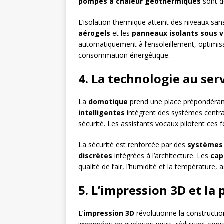
pompes à chaleur géothermiques
sont d
L’isolation thermique atteint des niveaux s
aérogels
et les
panneaux isolants sous v
automatiquement à l’ensoleillement, optimisa
consommation énergétique.
4. La technologie au serv
La
domotique
prend une place prépondérante
intelligentes
intègrent des systèmes centralis
sécurité. Les assistants vocaux pilotent ces 
La sécurité est renforcée par des
systèmes
discrètes
intégrées à l’architecture. Les
cap
qualité de l’air, l’humidité et la température
5. L’impression 3D et la
L’
impression 3D
révolutionne la constructio