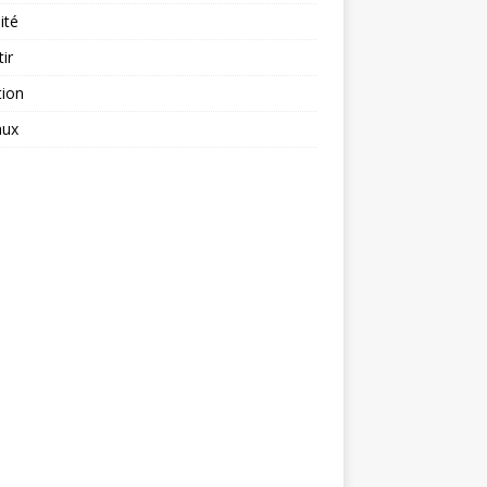
ité
tir
tion
aux