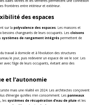
des baies vitrées et les verrières permettent une connexion
les frontières entre intérieur et extérieur.
exibilité des espaces
ent sur la
polyvalence des espaces
. Les maisons et
x besoins changeants de leurs occupants. Les
cloisons
es
systèmes de rangement intégrés
permettent de
 du travail à domicile et à l’évolution des structures
reau le jour, puis redevenir un espace de vie le soir. Les
 avec l’âge de leurs occupants, évitant ainsi des
que et l’autonomie
turiste mais une réalité en 2024. Les architectes conçoivent
 plus d’énergie qu’elles n’en consomment. Les
panneaux
, les
systèmes de récupération d’eau de pluie
et les