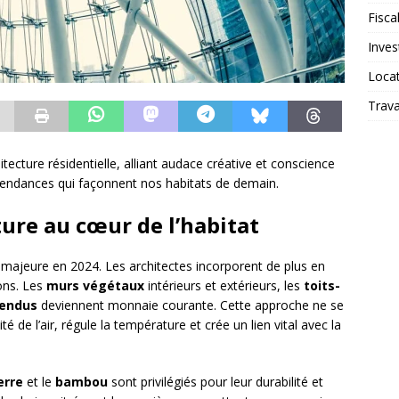
Fiscal
Inves
Loca
Trav
ecture résidentielle, alliant audace créative et conscience
tendances qui façonnent nos habitats de demain.
ture au cœur de l’habitat
jeure en 2024. Les architectes incorporent de plus en
ons. Les
murs végétaux
intérieurs et extérieurs, les
toits-
pendus
deviennent monnaie courante. Cette approche ne se
ité de l’air, régule la température et crée un lien vital avec la
erre
et le
bambou
sont privilégiés pour leur durabilité et