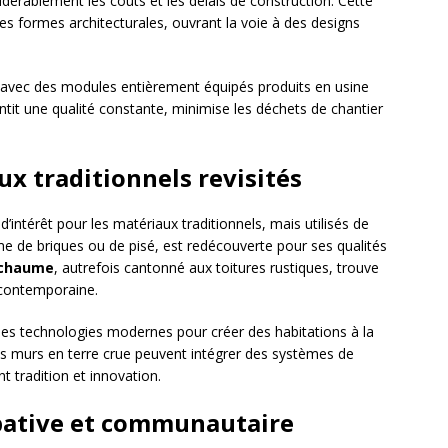
dérablement les coûts et les délais de construction. Cette
es formes architecturales, ouvrant la voie à des designs
 avec des modules entièrement équipés produits en usine
ntit une qualité constante, minimise les déchets de chantier
ux traditionnels revisités
’intérêt pour les matériaux traditionnels, mais utilisés de
me de briques ou de pisé, est redécouverte pour ses qualités
chaume
, autrefois cantonné aux toitures rustiques, trouve
e contemporaine.
es technologies modernes pour créer des habitations à la
es murs en terre crue peuvent intégrer des systèmes de
nt tradition et innovation.
cipative et communautaire