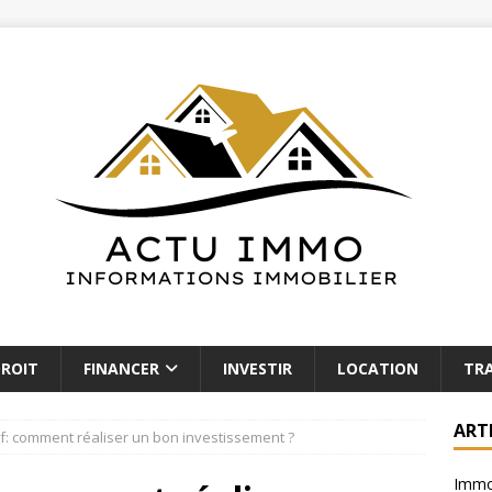
ROIT
FINANCER
INVESTIR
LOCATION
TR
ART
if: comment réaliser un bon investissement ?
Immob