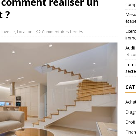
: comment réaliser un
comp
t ?
Mesur
étape
Exerc
Investir
,
Location
Commentaires fermés
immob
Audit
et co
Immob
secte
CAT
Acha
Diagn
Droit
Finan