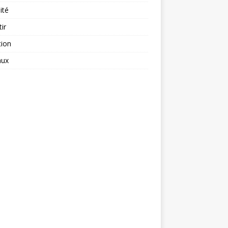
ité
tir
tion
aux