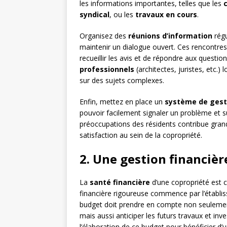
les informations importantes, telles que les
syndical
, ou les
travaux en cours
.
Organisez des
réunions d’information
régu
maintenir un dialogue ouvert. Ces rencontres 
recueillir les avis et de répondre aux question
professionnels
(architectes, juristes, etc.
sur des sujets complexes.
Enfin, mettez en place un
système de gest
pouvoir facilement signaler un problème et s
préoccupations des résidents contribue gran
satisfaction au sein de la copropriété.
2. Une gestion financièr
La
santé financière
d’une copropriété est 
financière rigoureuse commence par l’établi
budget doit prendre en compte non seulement
mais aussi anticiper les futurs travaux et in
l’élaboration de ce budget pour bénéficier d’un