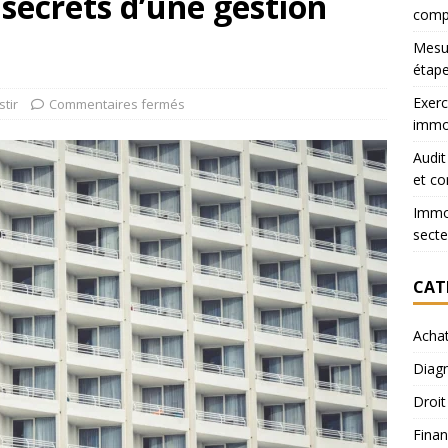
 secrets d’une gestion
comp
Mesur
étape
Exerc
stir
Commentaires fermés
immob
Audit
et co
Immob
secte
CAT
Acha
Diagn
Droit
Finan