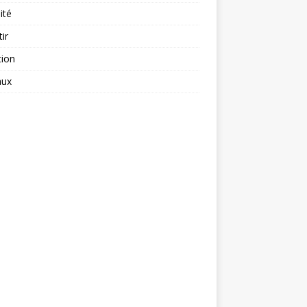
ité
tir
tion
aux