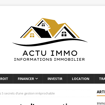
ROIT
FINANCER
INVESTIR
LOCATION
TR
ART
s 5 secrets d’une gestion irréprochable
Immob