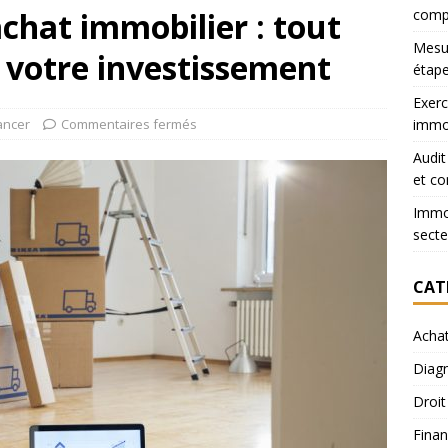
chat immobilier : tout
comp
Mesur
r votre investissement
étape
Exerc
ancer
Commentaires fermés
immob
Audit
et co
Immob
secte
CAT
Acha
Diagn
Droit
Finan