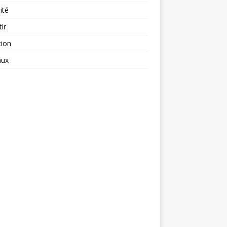
ité
tir
tion
aux