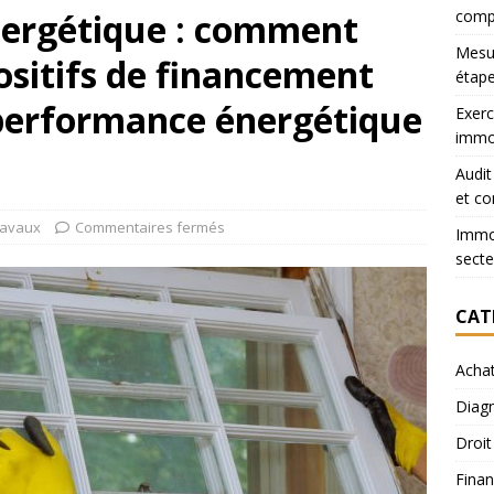
nergétique : comment
comp
Mesur
positifs de financement
étape
 performance énergétique
Exerc
immob
Audit
et co
ravaux
Commentaires fermés
Immob
secte
CAT
Acha
Diagn
Droit
Finan