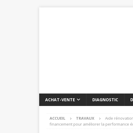
ACHAT-VENTE
DIAGNOSTIC
D
ACCUEIL
TRAVAUX
Aide rénovation
financement pour améliorer la performance é