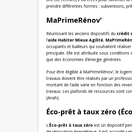
prendre différentes formes : subventions, prê
MaPrimeRénov’
Réunissant les anciens dispositifs du
crédit 
l’
aide Habiter Mieux Agilité
,
MaPrimeRén
occupants et bailleurs qui souhaitent réalise
principale. Elle est attribuée sous conditions
que des économies d’énergie générées.
Pour être éligible à MaPrimeRénov’, le logeme
travaux doivent être réalisés par un profess
montant de l’aide varie en fonction des rev
travaux. Les plafonds de ressources sont consu
(Anah).
Éco-prêt à taux zéro (Éc
L’
Éco-prêt à taux zéro
est un dispositif pe
de rénovation énergétique. Il est accordé sa