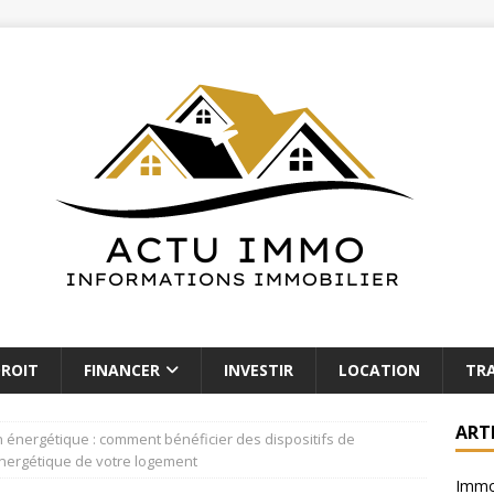
ROIT
FINANCER
INVESTIR
LOCATION
TR
ART
 énergétique : comment bénéficier des dispositifs de
nergétique de votre logement
Immob