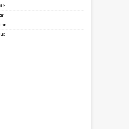
ité
tir
tion
aux