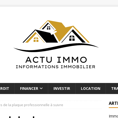
ROIT
FINANCER
INVESTIR
LOCATION
TR
ART
es de la plaque professionnelle à suivre
Immob