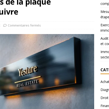
s de la plaque
comp
uivre
Mesur
étape
Exerc
t
Commentaires fermés
immob
Audit
et co
Immob
secte
CAT
Acha
Diagn
Droit
Finan