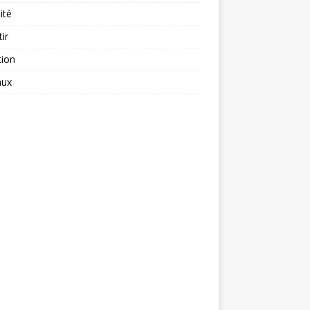
ité
tir
tion
aux